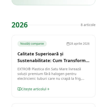
2026
8
articole
Noutăți companie
28 aprilie 2026
Calitate Superioară și
Sustenabilitate: Cum Transformă
EXTRO® Piața Maselor Plastice
EXTRO® Plastica din Satu Mare livrează
din România
soluții premium fără halogen pentru
electricieni: tuburi care nu crapă la frig,
rezistență UV garantată 30 de ani și o
producție 100% verde, bazată pe materiale
Citește articolul
reciclate.