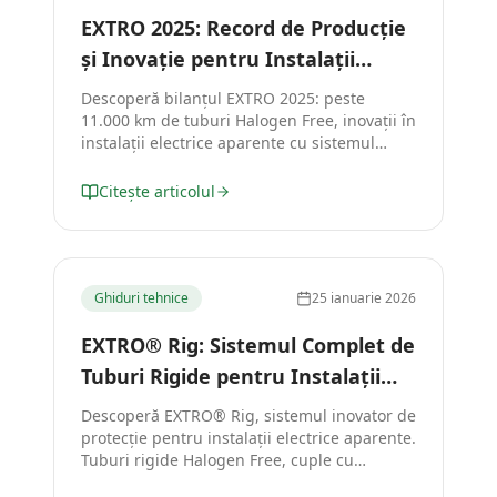
EXTRO 2025: Record de Producție
și Inovație pentru Instalații
Electrice Mai Sigure
Descoperă bilanțul EXTRO 2025: peste
11.000 km de tuburi Halogen Free, inovații în
instalații electrice aparente cu sistemul
EXTRO Rig și economii de timp pe șantier
prin parteneriatul cu Schnabl.
Citește articolul
Ghiduri tehnice
25 ianuarie 2026
EXTRO® Rig: Sistemul Complet de
Tuburi Rigide pentru Instalații
Electrice Aparente Eficiente
Descoperă EXTRO® Rig, sistemul inovator de
protecție pentru instalații electrice aparente.
Tuburi rigide Halogen Free, cuple cu
retenție și montaj rapid. Ideal pentru hale și