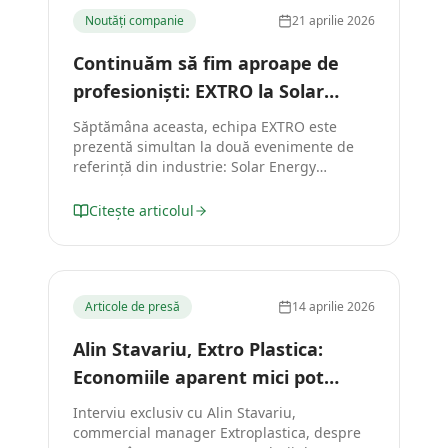
Noutăți companie
21 aprilie 2026
Continuăm să fim aproape de
profesioniști: EXTRO la Solar
Energy Bucharest Summit și
Săptămâna aceasta, echipa EXTRO este
Coloana Construct Expo
prezentă simultan la două evenimente de
referință din industrie: Solar Energy
Bucharest Summit (22-23 aprilie, Palatul
Parlamentului) și Coloana Construct Expo,
Citește articolul
ediția a II-a (23 aprilie, Vatra Dornei).
Articole de presă
14 aprilie 2026
Alin Stavariu, Extro Plastica:
Economiile aparent mici pot
genera costuri mari în exploatare
Interviu exclusiv cu Alin Stavariu,
commercial manager Extroplastica, despre