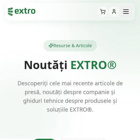
Cart
Open
Resurse & Articole
Noutăți
EXTRO®
Descoperiți cele mai recente articole de
presă, noutăți despre companie și
ghiduri tehnice despre produsele și
soluțiile EXTRO®.