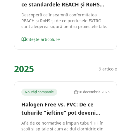
ce standardele REACH și RoHS
contează pentru instalațiile tale
Descoperă ce înseamnă conformitatea
REACH și RoHS și de ce produsele EXTRO
sunt alegerea sigură pentru proiectele tale.
Citește articolul
2025
9
articole
Noutăți companie
16 decembrie 2025
Halogen Free vs. PVC: De ce
tuburile "ieftine" pot deveni
mortale în caz de incendiu?
Află de ce normativele impun tuburi HF în
școli și spitale și cum acidul clorhidric din