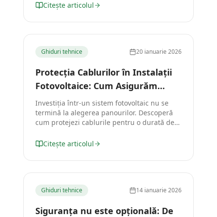
spații comerciale.
Citește articolul
Ghiduri tehnice
20 ianuarie 2026
Protecția Cablurilor în Instalații
Fotovoltaice: Cum Asigurăm
Profitabilitatea pe 30+ Ani?
Investiția într-un sistem fotovoltaic nu se
termină la alegerea panourilor. Descoperă
cum protejezi cablurile pentru o durată de
viață de peste 30 de ani.
Citește articolul
Ghiduri tehnice
14 ianuarie 2026
Siguranța nu este opțională: De