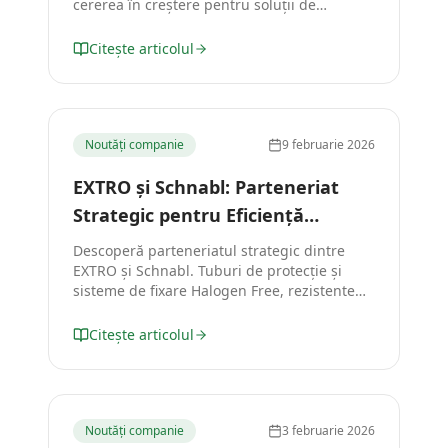
cererea în creștere pentru soluții de
protecție a cablurilor în proiecte de energie
regenerabilă, diferențele dintre piețele
Citește articolul
mature și România, și importanța costului
total pe termen lung.
Noutăți companie
9 februarie 2026
EXTRO și Schnabl: Parteneriat
Strategic pentru Eficiență
Maximă în Instalații Electrice
Descoperă parteneriatul strategic dintre
EXTRO și Schnabl. Tuburi de protecție și
sisteme de fixare Halogen Free, rezistente
UV, care reduc timpul de execuție pe șantier
cu până la 60%.
Citește articolul
Noutăți companie
3 februarie 2026