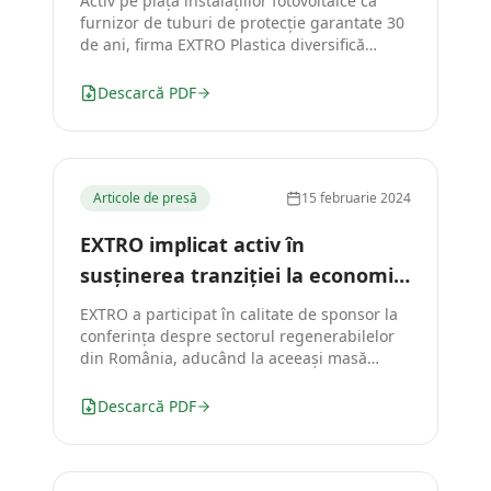
Activ pe piața instalațiilor fotovoltaice ca
furnizor de tuburi de protecție garantate 30
de ani, firma EXTRO Plastica diversifică
portofoliul prin gama de coliere rezistente
UV.
Descarcă PDF
Articole de presă
15 februarie 2024
EXTRO implicat activ în
susținerea tranziției la economia
verde
EXTRO a participat în calitate de sponsor la
conferința despre sectorul regenerabilelor
din România, aducând la aceeași masă
investitori, autorități și firme de EPC.
Descarcă PDF