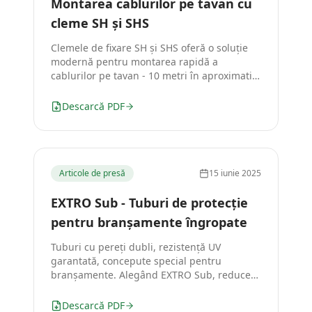
Montarea cablurilor pe tavan cu
cleme SH și SHS
Clemele de fixare SH și SHS oferă o soluție
modernă pentru montarea rapidă a
cablurilor pe tavan - 10 metri în aproximativ
7 minute, comparativ cu 3 ore pentru
jgheaburi metalice.
Descarcă PDF
Articole de presă
15 iunie 2025
EXTRO Sub - Tuburi de protecție
pentru branșamente îngropate
Tuburi cu pereți dubli, rezistență UV
garantată, concepute special pentru
branșamente. Alegând EXTRO Sub, reduceți
riscurile de reparații premature și
economisiți timp și bani.
Descarcă PDF