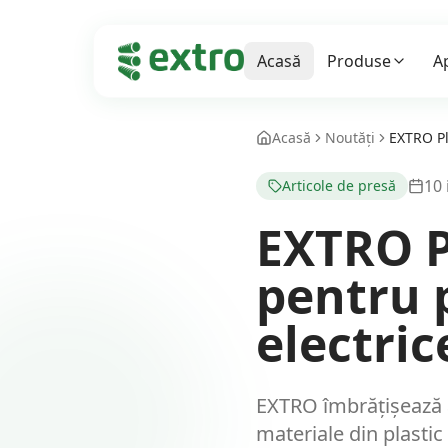
Acasă
Produse
Ap
Acasă
Noutăți
10 
Articole de presă
EXTRO P
pentru p
electric
EXTRO îmbrățișează a
materiale din plastic