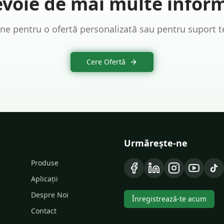
evoie de mai multe inform
ne pentru o ofertă personalizată sau pentru suport t
Cere Ofertă
Urmărește-ne
Produse
Aplicații
Despre Noi
Înregistrează-te acum
Contact