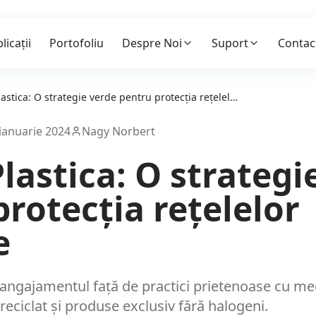
licații
Portofoliu
Despre Noi
Suport
Contac
EXTRO Plastica: O strategie verde pentru protecția rețelelor electrice
ianuarie 2024
Nagy Norbert
lastica: O strategi
rotecția rețelelor
e
ngajamentul față de practici prietenoase cu med
 reciclat și produse exclusiv fără halogeni.