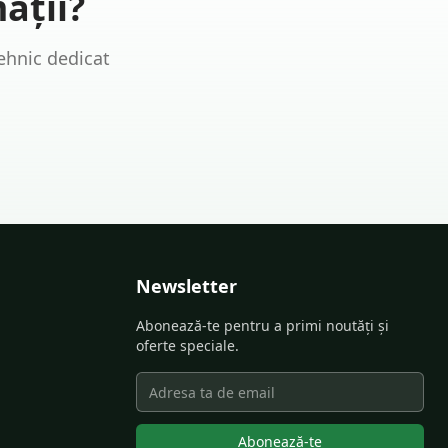
ații?
ehnic dedicat
Newsletter
Abonează-te pentru a primi noutăți și
oferte speciale.
Abonează-te