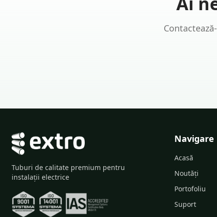
Ai n
Contactează-
Navigare
Acasă
Tuburi de calitate premium pentru
Noutăți
instalații electrice
Portofoliu
Suport