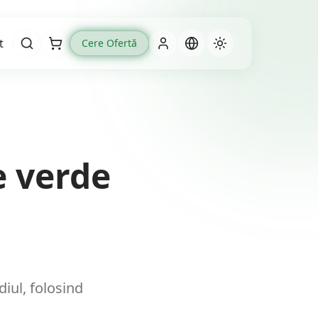
t
Cere Ofertă
Cart
e verde
iul, folosind