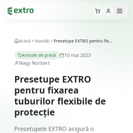
Cart
Open
Acasă
Noutăți
Presetupe EXTRO pentru fixarea tuburilor flexibile de protecție
10 mai 2023
Articole de presă
Nagy Norbert
Presetupe EXTRO
pentru fixarea
tuburilor flexibile de
protecție
Presetupele EXTRO asigură o