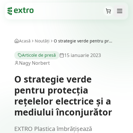
Cart
Open
Acasă
Noutăți
O strategie verde pentru protecția rețelelor electrice și a mediului înconjurător
15 ianuarie 2023
Articole de presă
Nagy Norbert
O strategie verde
pentru protecția
rețelelor electrice și a
mediului înconjurător
EXTRO Plastica îmbrățișează