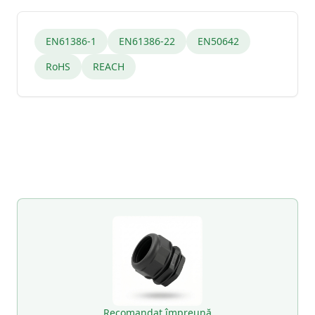
EN61386-1
EN61386-22
EN50642
RoHS
REACH
Recomandat împreună