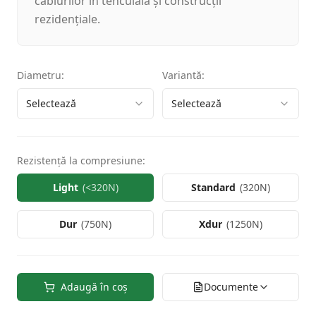
cablurilor în tencuială și construcții
rezidențiale.
Diametru
:
Variantă
:
Selectează
Selectează
Rezistență la compresiune
:
Light
(
<320N
)
Standard
(
320N
)
Dur
(
750N
)
Xdur
(
1250N
)
Adaugă în coș
Documente