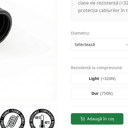
clase de rezistență (<3
protecția cablurilor în 
Diametru
:
Selectează
Rezistență la compresiune
:
Light
(
<320N
)
Dur
(
750N
)
Adaugă în coș