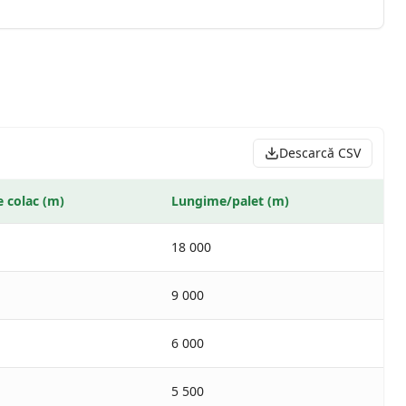
Descarcă CSV
 colac (m)
Lungime/palet (m)
18 000
9 000
6 000
5 500