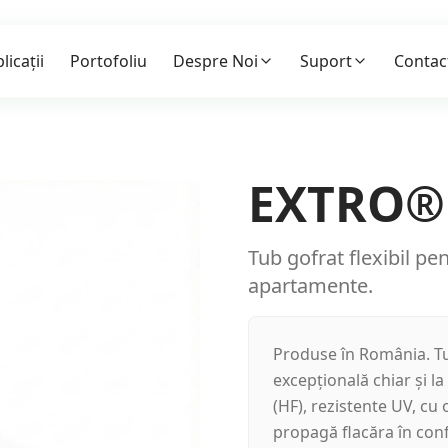
licații
Portofoliu
Despre Noi
Suport
Contac
EXTRO® 
Tub gofrat flexibil pe
apartamente.
Produse în România. Tu
excepțională chiar și la
(HF), rezistente UV, cu
propagă flacăra în con