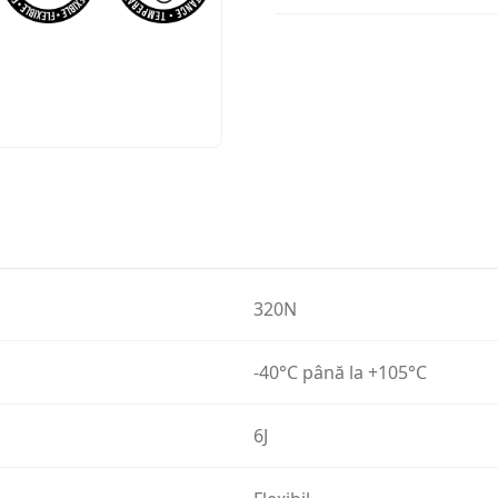
320N
-40°C până la +105°C
6J