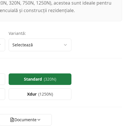
20N, 320N, 750N, 1250N), acestea sunt ideale pentru
tencuială și construcții rezidențiale.
Variantă
:
Selectează
Standard
(
320N
)
Xdur
(
1250N
)
Documente