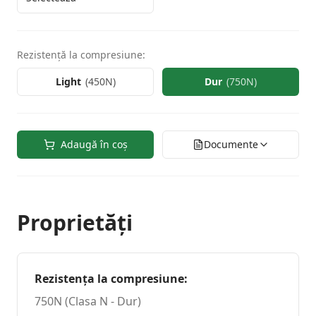
Rezistență la compresiune
:
Light
(
450N
)
Dur
(
750N
)
Adaugă în coș
Documente
Proprietăți
Rezistența la compresiune
:
750N (Clasa N - Dur)