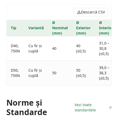
Descarcă CSV
Ø
Ø
Ø
Tip
Variantă
Nominal
Exterior
Interior
(mm)
(mm)
(mm)
31,0 –
D40,
Cu fir și
40
40
30,8
750N
cuplă
(±0,5)
(±0,5)
39,0 –
D50,
Cu fir și
50
50
38,3
750N
cuplă
(±0,5)
(±0,5)
Norme și
Vezi toate
Standarde
standardele